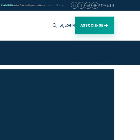
PT
中文
EN
CÂMBIO
cotações indisponíveis
mercado · 5 min
→
ASSOCIE-SE
LOGIN
Buscar
no
site