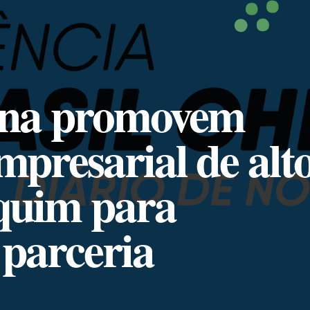
hina promovem
mpresarial de alt
quim para
parceria