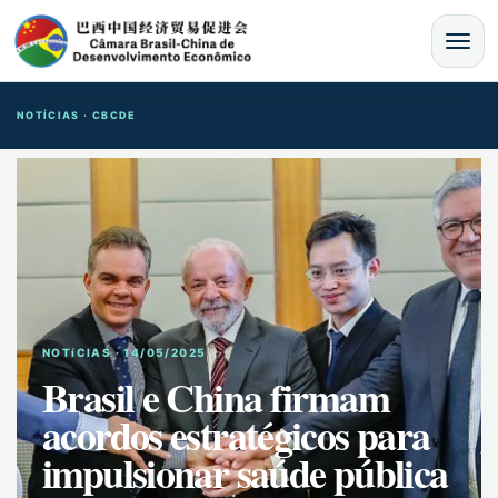
MENU
NOTÍCIAS · CBCDE
NOTíCIAS · 14/05/2025
Brasil e China firmam
acordos estratégicos para
impulsionar saúde pública