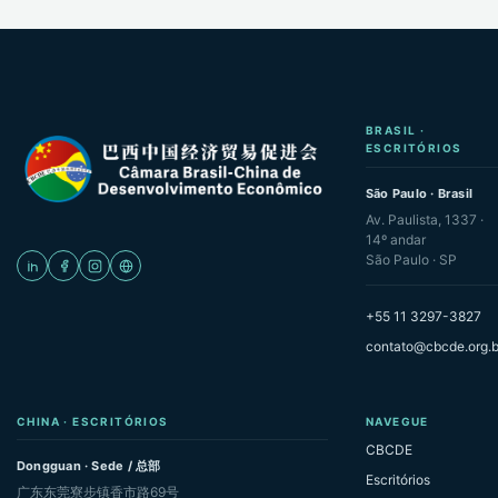
BRASIL ·
ESCRITÓRIOS
São Paulo · Brasil
Av. Paulista, 1337 ·
14º andar
São Paulo · SP
+55 11 3297-3827
contato@cbcde.org.b
CHINA · ESCRITÓRIOS
NAVEGUE
CBCDE
Dongguan · Sede / 总部
Escritórios
广东东莞寮步镇香市路69号