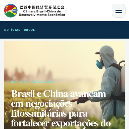
MENU
NOTÍCIAS · CBCDE
NOTíCIAS · 24/03/2026
Brasil e China avançam
em negociações
fitossanitárias para
fortalecer exportações do