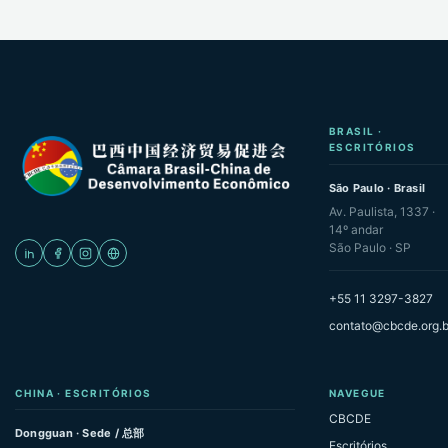
BRASIL ·
ESCRITÓRIOS
São Paulo · Brasil
Av. Paulista, 1337 ·
14º andar
São Paulo · SP
+55 11 3297-3827
contato@cbcde.org.b
CHINA · ESCRITÓRIOS
NAVEGUE
CBCDE
Dongguan · Sede / 总部
Escritórios