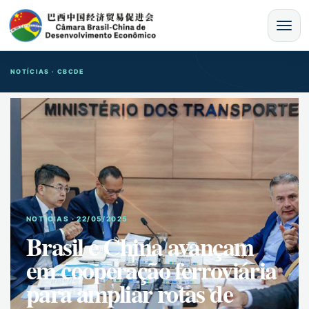
MENU
NOTÍCIAS · CBCDE
NOTíCIAS · 22/05/2025
Brasil e China avançam
em cooperação ferroviária
para ampliar rotas de