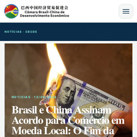
MENU
NOTÍCIAS · CBCDE
NOTíCIAS · 13/08/2024
Brasil e China Assinam
Acordo para Comércio em
Moeda Local: O Fim da