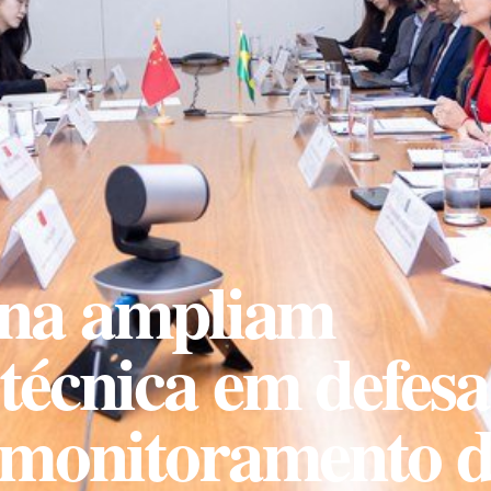
ina ampliam
técnica em defesa
 monitoramento 