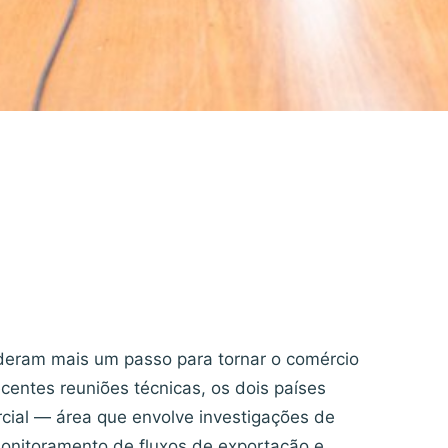
 deram mais um passo para tornar o comércio
ecentes reuniões técnicas, os dois países
rcial — área que envolve investigações de
onitoramento de fluxos de exportação e