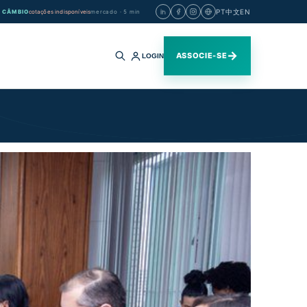
PT
中文
EN
CÂMBIO
cotações indisponíveis
mercado · 5 min
→
ASSOCIE-SE
LOGIN
Buscar
no
site