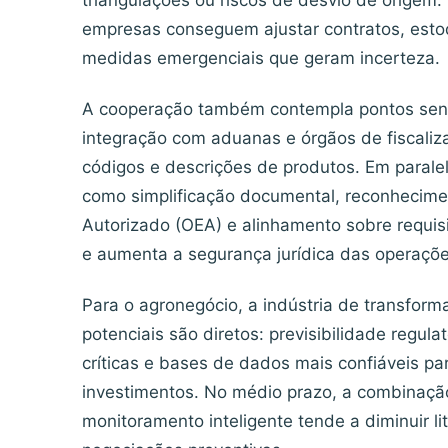
triangulações ou riscos de desvio de origem.
empresas conseguem ajustar contratos, esto
medidas emergenciais que geram incerteza.
A cooperação também contempla pontos sensív
integração com aduanas e órgãos de fiscaliz
códigos e descrições de produtos. Em parale
como simplificação documental, reconhecim
Autorizado (OEA) e alinhamento sobre requisi
e aumenta a segurança jurídica das operaçõe
Para o agronegócio, a indústria de transforma
potenciais são diretos: previsibilidade regul
críticas e bases de dados mais confiáveis pa
investimentos. No médio prazo, a combinaçã
monitoramento inteligente tende a diminuir lit