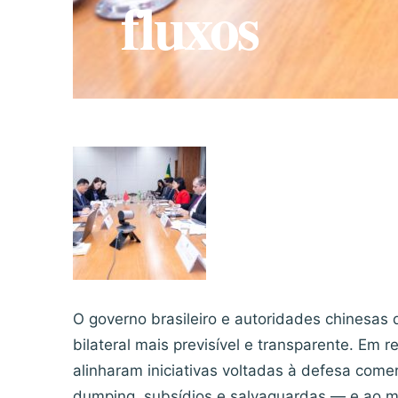
fluxos
O governo brasileiro e autoridades chinesas
bilateral mais previsível e transparente. Em r
alinharam iniciativas voltadas à defesa come
dumping, subsídios e salvaguardas — e ao m