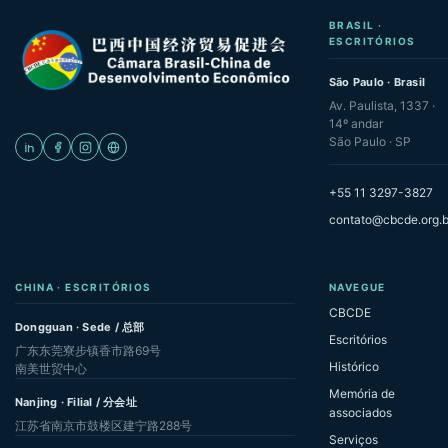
BRASIL ·
ESCRITÓRIOS
São Paulo · Brasil
Av. Paulista, 1337 ·
14º andar
São Paulo · SP
+55 11 3297-3827
contato@cbcde.org.b
CHINA · ESCRITÓRIOS
NAVEGUE
CBCDE
Dongguan · Sede / 总部
Escritórios
广东东莞寮步镇香市路69号
Histórico
南美世贸中心
Memória de
Nanjing · Filial / 分会址
associados
江苏省南京市鼓楼区建宁路288号
Serviços