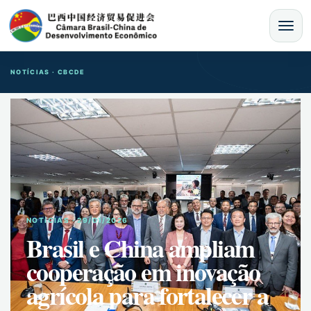
MENU
NOTÍCIAS · CBCDE
NOTíCIAS · 29/01/2026
Brasil e China ampliam
cooperação em inovação
agrícola para fortalecer a