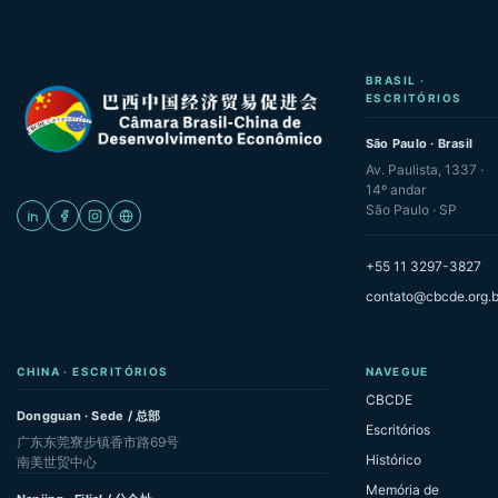
BRASIL ·
ESCRITÓRIOS
São Paulo · Brasil
Av. Paulista, 1337 ·
14º andar
São Paulo · SP
+55 11 3297-3827
contato@cbcde.org.b
CHINA · ESCRITÓRIOS
NAVEGUE
CBCDE
Dongguan · Sede / 总部
Escritórios
广东东莞寮步镇香市路69号
Histórico
南美世贸中心
Memória de