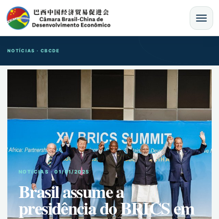
MENU
NOTÍCIAS · CBCDE
NOTíCIAS · 01/01/2025
Brasil assume a
presidência do BRICS em