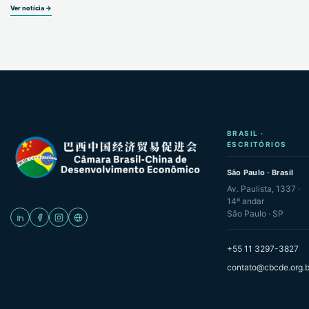
Ver notícia →
BRASIL ·
ESCRITÓRIOS
São Paulo · Brasil
Av. Paulista, 1337 ·
14º andar
São Paulo · SP
+55 11 3297-3827
contato@cbcde.org.b