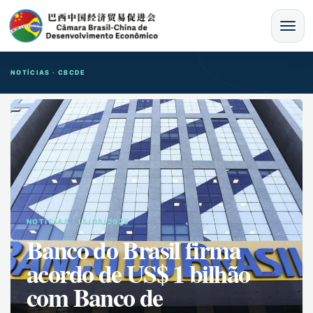
MENU
NOTÍCIAS · CBCDE
NOTíCIAS · 15/05/2025
Banco do Brasil firma
acordo de US$ 1 bilhão
com Banco de