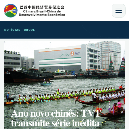
MENU
NOTÍCIAS · CBCDE
NOTíCIAS · 24/01/2025
Ano novo chinês: TVT
transmite série inédita