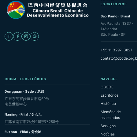
ESCRITÓRIOS
São Paulo · Brasil
Av. Paulista, 1337 ·
14º andar
São Paulo · SP
+55 11 3297-3827
contato@cbcde.org.b
CHINA · ESCRITÓRIOS
NAVEGUE
CBCDE
Dongguan · Sede / 总部
Escritórios
广东东莞寮步镇香市路69号
Histórico
南美世贸中心
Memória de
Nanjing · Filial / 分会址
associados
江苏省南京市鼓楼区建宁路288号
Serviços
Fuzhou · Filial / 分会址
Notícias