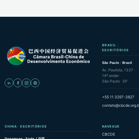
BRASIL ·
ESCRITÓRIOS
São Paulo · Brasil
Av. Paulista, 1337 ·
14º andar
São Paulo · SP
+55 11 3297-3827
contato@cbcde.org.b
CHINA · ESCRITÓRIOS
NAVEGUE
CBCDE
Dongguan · Sede / 总部