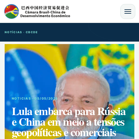
MENU
NOTÍCIAS · CBCDE
NOTíCIAS · 05/05/2025
Lula embarca para Rússia
e China em meio a tensões
geopolíticas e comerciais