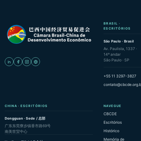
BRASIL ·
ESCRITÓRIOS
São Paulo · Brasil
Av. Paulista, 1337 ·
14º andar
São Paulo · SP
+55 11 3297-3827
contato@cbcde.org.b
CHINA · ESCRITÓRIOS
NAVEGUE
CBCDE
Dongguan · Sede / 总部
Escritórios
广东东莞寮步镇香市路69号
Histórico
南美世贸中心
Memória de