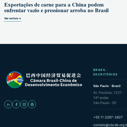
Exportações de carne para a China podem
enfrentar vazio e pressionar arroba no Brasil
Ver notícia →
BRASIL ·
ESCRITÓRIOS
São Paulo · Brasil
Av. Paulista, 1337 ·
14º andar
São Paulo · SP
+55 11 3297-3827
contato@cbcde.org.b