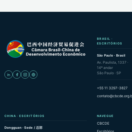
BRASIL ·
ESCRITÓRIOS
São Paulo · Brasil
Av. Paulista, 1337 ·
14º andar
São Paulo · SP
+55 11 3297-3827
contato@cbcde.org.b
CHINA · ESCRITÓRIOS
NAVEGUE
CBCDE
Dongguan · Sede / 总部
Escritórios