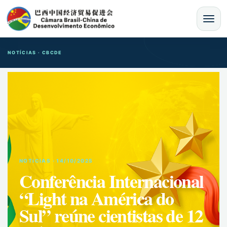
MENU
NOTÍCIAS · CBCDE
NOTíCIAS · 14/10/2025
Conferência Internacional
“Light na América do
Sul” reúne cientistas de 12