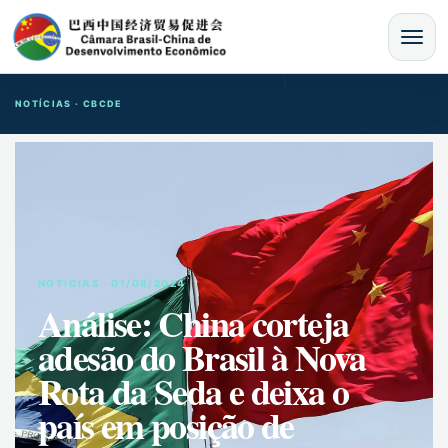
MENU
NOTÍCIAS · CBCDE
NOTíCIAS · 01/08/2024
Análise: China corteja
adesão do Brasil à Nova
Rota da Seda e deixa o
país em posição de