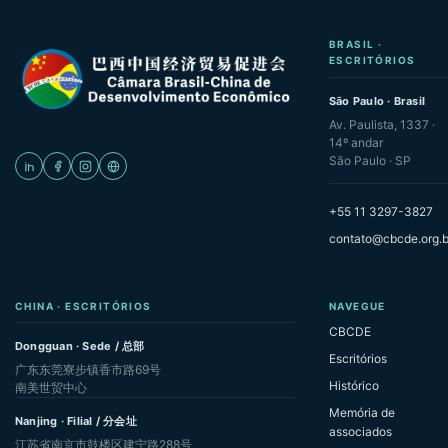
BRASIL ·
ESCRITÓRIOS
São Paulo · Brasil
Av. Paulista, 1337 ·
14º andar
São Paulo · SP
+55 11 3297-3827
contato@cbcde.org.b
CHINA · ESCRITÓRIOS
NAVEGUE
CBCDE
Dongguan · Sede / 总部
Escritórios
广东东莞寮步镇香市路69号
Histórico
南美世贸中心
Memória de
Nanjing · Filial / 分会址
associados
江苏省南京市鼓楼区建宁路288号